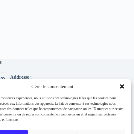
s
Addresse :
1 place de l'église 63260 Thuret
Gérer le consentement
Phone:
04 73 97 91 58
s meilleures expériences, nous utilisons des technologies telles que les cookies pour
accéder aux informations des appareils. Le fait de consentir à ces technologies nous
E-mail :
raiter des données telles que le comportement de navigation ou les ID uniques sur ce site.
mairie@thuret.fr
pas consentir ou de retirer son consentement peut avoir un effet négatif sur certaines
Permanences :
s et fonctions.
Lundi et jeudi 13h30 - 17h30 / Mardi et
Mercredi 8h30 - 11h30 / En dehors sur