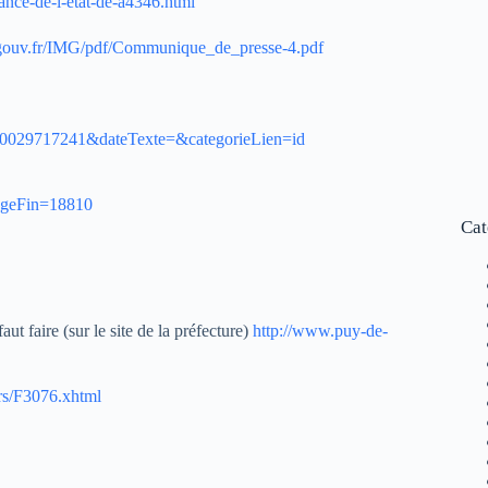
nce-de-l-etat-de-a4346.html
gouv.fr/IMG/pdf/Communique_de_presse-4.pdf
000029717241&dateTexte=&categorieLien=id
geFin=18810
Cat
t faire (sur le site de la préfecture)
http://www.puy-de-
iers/F3076.xhtml