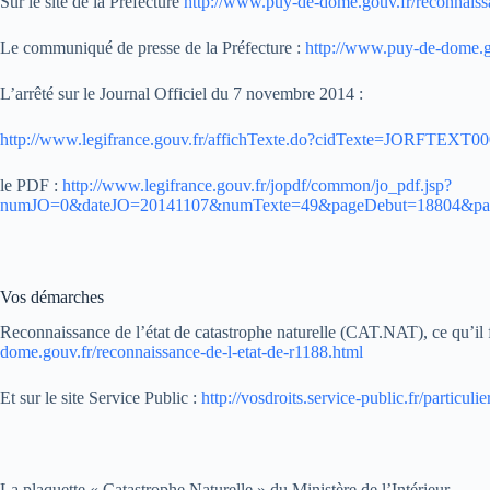
Sur le site de la Préfecture
http://www.puy-de-dome.gouv.fr/reconnaissa
Le communiqué de presse de la Préfecture :
http://www.puy-de-dome.
L’arrêté sur le Journal Officiel du 7 novembre 2014 :
http://www.legifrance.gouv.fr/affichTexte.do?cidTexte=JORFTEXT
le PDF :
http://www.legifrance.gouv.fr/jopdf/common/jo_pdf.jsp?
numJO=0&dateJO=20141107&numTexte=49&pageDebut=18804&pa
Vos démarches
Reconnaissance de l’état de catastrophe naturelle (CAT.NAT), ce qu’il fau
dome.gouv.fr/reconnaissance-de-l-etat-de-r1188.html
Et sur le site Service Public :
http://vosdroits.service-public.fr/particul
La plaquette « Catastrophe Naturelle » du Ministère de l’Intérieur