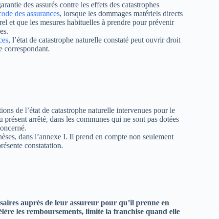
garantie des assurés contre les effets des catastrophes
code des assurances
, lorsque les dommages matériels directs
urel et que les mesures habituelles à prendre pour prévenir
es.
ces
, l’état de catastrophe naturelle constaté peut ouvrir droit
ce correspondant.
ons de l’état de catastrophe naturelle intervenues pour le
u présent arrêté, dans les communes qui ne sont pas dotées
concerné.
hèses, dans l’annexe I. Il prend en compte non seulement
présente constatation.
saires auprès de leur assureur pour qu’il prenne en
lère les remboursements, limite la franchise quand elle