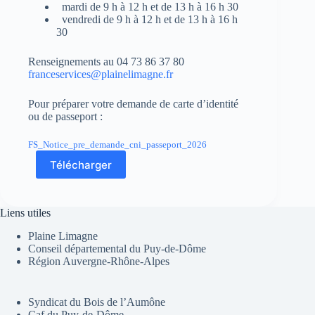
mardi de 9 h à 12 h et de 13 h à 16 h 30
vendredi de 9 h à 12 h et de 13 h à 16 h
30
Renseignements au 04 73 86 37 80
franceservices@plainelimagne.fr
Pour préparer votre demande de carte d’identité
ou de passeport :
FS_Notice_pre_demande_cni_passeport_2026
Télécharger
Liens utiles
Plaine Limagne
Conseil départemental du Puy-de-Dôme
Région Auvergne-Rhône-Alpes
Syndicat du Bois de l’Aumône
Caf du Puy-de-Dôme