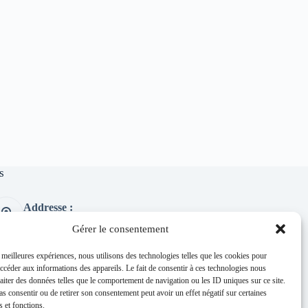
s
Addresse :
1 place de l'église 63260 Thuret
Gérer le consentement
Phone:
04 73 97 91 58
s meilleures expériences, nous utilisons des technologies telles que les cookies pour
accéder aux informations des appareils. Le fait de consentir à ces technologies nous
E-mail :
raiter des données telles que le comportement de navigation ou les ID uniques sur ce site.
mairie@thuret.fr
pas consentir ou de retirer son consentement peut avoir un effet négatif sur certaines
Permanences :
s et fonctions.