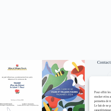
Contact
Pour offrir le
stocker et/ou 
permettra de t
Le fait de ne 
caractéristique