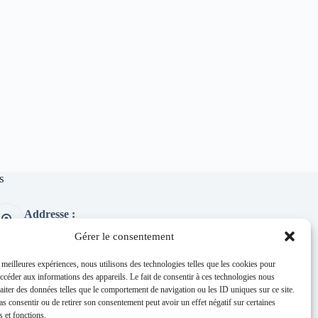
s
Addresse :
1 place de l'église 63260 Thuret
Gérer le consentement
Phone:
04 73 97 91 58
s meilleures expériences, nous utilisons des technologies telles que les cookies pour
accéder aux informations des appareils. Le fait de consentir à ces technologies nous
E-mail :
raiter des données telles que le comportement de navigation ou les ID uniques sur ce site.
mairie@thuret.fr
pas consentir ou de retirer son consentement peut avoir un effet négatif sur certaines
Permanences :
s et fonctions.