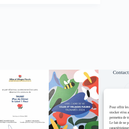
Contact
Pour offrir le
stocker et/ou 
permettra de t
Le fait de ne 
caractéristique