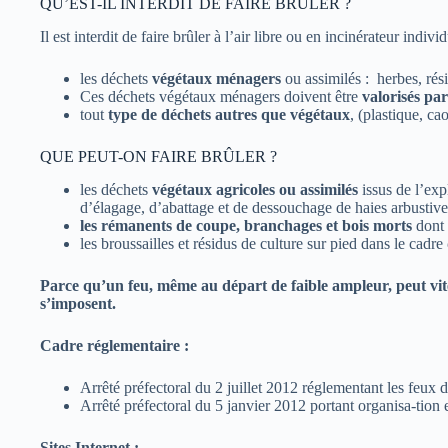
QU’EST-IL INTERDIT DE FAIRE BRÛLER ?
Il est interdit de faire brûler à l’air libre ou en incinérateur individ
les déchets
végétaux ménagers
ou assimilés : herbes, rési
Ces déchets végétaux ménagers doivent être
valorisés par
tout
type de déchets autres que végétaux
, (plastique, ca
QUE PEUT-ON FAIRE BRÛLER ?
les déchets
végétaux agricoles ou assimilés
issus de l’exp
d’élagage, d’abattage et de dessouchage de haies arbustive
les rémanents de coupe, branchages et bois morts
dont 
les broussailles et résidus de culture sur pied dans le cadre
Parce qu’un feu, même au départ de faible ampleur, peut vite 
s’imposent.
Cadre réglementaire :
Arrêté préfectoral du 2 juillet 2012 réglementant les feux d
Arrêté préfectoral du 5 janvier 2012 portant organisa-tion
Sites Internet :