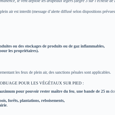
ermanence, le vent déploie les drapeaux légers (degré 3 sur l’échelle de
ein air est interdit (message d’alerte diffusé selon dispositions prévues 
onduites ou des stockages de produits ou de gaz inflammables,
pour les propriétaires).
ementant les feux de plein air, des sanctions pénales sont applicables.
COBUAGE POUR LES VÉGÉTAUX SUR PIED :
maximum pour pouvoir rester maître du feu
,
une bande de 25 m
do
ois, forêts, plantations, reboisements,
irie
.