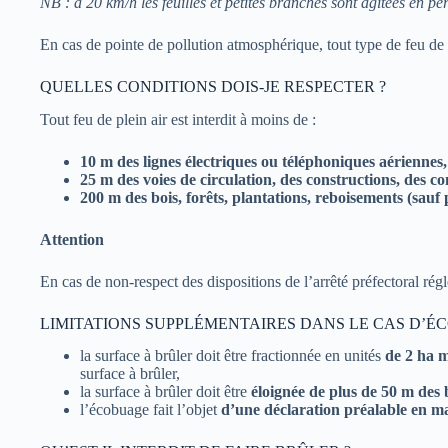
NB : à 20 km/h les feuilles et petites branches sont agitées en p
En cas de pointe de pollution atmosphérique, tout type de feu de pl
QUELLES CONDITIONS DOIS-JE RESPECTER ?
Tout feu de plein air est interdit à moins de :
10 m des lignes électriques ou téléphoniques aériennes,
25 m des voies de circulation, des constructions, des c
200 m des bois, forêts, plantations, reboisements (sauf 
Attention
En cas de non-respect des dispositions de l’arrêté préfectoral régl
LIMITATIONS SUPPLÉMENTAIRES DANS LE CAS D’É
la surface à brûler doit être fractionnée en unités
de 2 ha 
surface à brûler,
la surface à brûler doit être
éloignée de plus de 50 m des b
l’écobuage fait l’objet
d’une déclaration préalable en ma