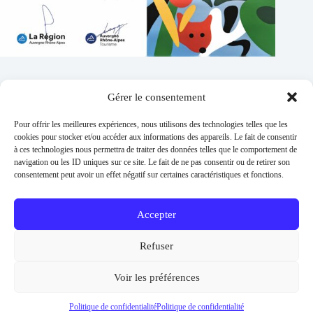
Gérer le consentement
Contacts
Pour offrir les meilleures expériences, nous utilisons des technologies telles que les
Addresse :
cookies pour stocker et/ou accéder aux informations des appareils. Le fait de consentir
1 place de l'église 63260 Thuret
à ces technologies nous permettra de traiter des données telles que le comportement de
navigation ou les ID uniques sur ce site. Le fait de ne pas consentir ou de retirer son
Phone:
consentement peut avoir un effet négatif sur certaines caractéristiques et fonctions.
04 73 97 91 58
E-mail :
mairie@thuret.fr
Accepter
Permanences :
Lundi et jeudi 13h30 - 17h30 / Mardi et
Refuser
Mercredi 8h30 - 11h30 / En dehors sur RDV
Urgences
Voir les préférences
06 26 56 04 57
Copyright © 2026 -
Mentions légales
-
Politique de
Politique de confidentialité
Politique de confidentialité