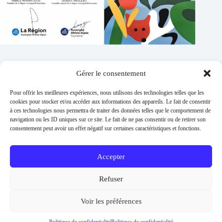
Gérer le consentement
Contacts
Pour offrir les meilleures expériences, nous utilisons des technologies telles que les
Addresse :
cookies pour stocker et/ou accéder aux informations des appareils. Le fait de consentir
1 place de l'église 63260 Thuret
à ces technologies nous permettra de traiter des données telles que le comportement de
navigation ou les ID uniques sur ce site. Le fait de ne pas consentir ou de retirer son
Phone:
consentement peut avoir un effet négatif sur certaines caractéristiques et fonctions.
04 73 97 91 58
E-mail :
mairie@thuret.fr
Accepter
Permanences :
Lundi et jeudi 13h30 - 17h30 / Mardi et
Refuser
Mercredi 8h30 - 11h30 / En dehors sur RDV
Urgences
Voir les préférences
06 26 56 04 57
Copyright © 2026 -
Mentions légales
-
Politique de