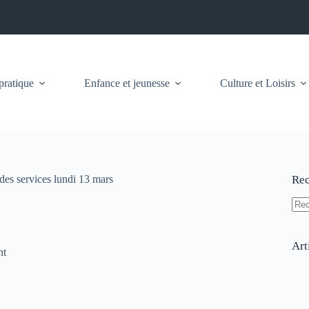
pratique
Enfance et jeunesse
Culture et Loisirs
 des services lundi 13 mars
Rec
Auc
résu
Art
nt