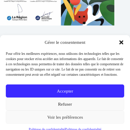
Gérer le consentement
Contacts
Pour offrir les meilleures expériences, nous utilisons des technologies telles que les
Addresse :
cookies pour stocker et/ou accéder aux informations des appareils. Le fait de consentir
1 place de l'église 63260 Thuret
à ces technologies nous permettra de traiter des données telles que le comportement de
navigation ou les ID uniques sur ce site. Le fait de ne pas consentir ou de retirer son
Phone:
consentement peut avoir un effet négatif sur certaines caractéristiques et fonctions.
04 73 97 91 58
E-mail :
mairie@thuret.fr
Accepter
Permanences :
Lundi et jeudi 13h30 - 17h30 / Mardi et
Refuser
Mercredi 8h30 - 11h30 / En dehors sur RDV
Urgences
Voir les préférences
06 26 56 04 57
Copyright © 2026 -
Mentions légales
-
Politique de
Politique de confidentialité
Politique de confidentialité