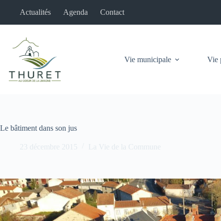
Passer
Actualités
Agenda
Contact
au
contenu
Vie municipale
Vie 
Le bâtiment dans son jus
23 décembre 2015
La Vie de la Commune