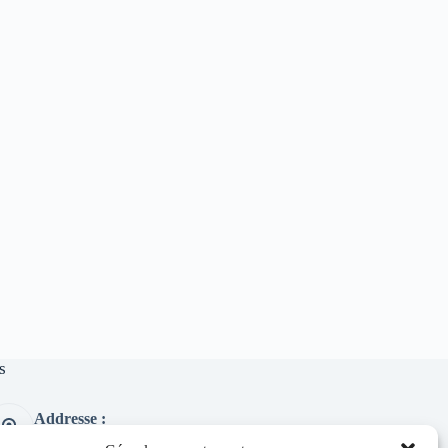
s
Addresse :
1 place de l'église 63260 Thuret