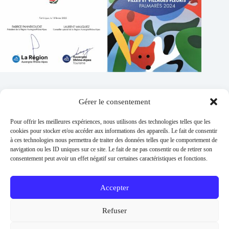
Gérer le consentement
Contacts
Pour offrir les meilleures expériences, nous utilisons des technologies telles que les
Addresse :
cookies pour stocker et/ou accéder aux informations des appareils. Le fait de consentir
1 place de l'église 63260 Thuret
à ces technologies nous permettra de traiter des données telles que le comportement de
navigation ou les ID uniques sur ce site. Le fait de ne pas consentir ou de retirer son
Phone:
consentement peut avoir un effet négatif sur certaines caractéristiques et fonctions.
04 73 97 91 58
E-mail :
mairie@thuret.fr
Accepter
Permanences :
Lundi et jeudi 13h30 - 17h30 / Mardi et
Refuser
Mercredi 8h30 - 11h30 / En dehors sur RDV