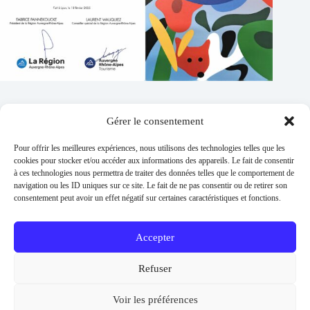
Gérer le consentement
Contacts
Pour offrir les meilleures expériences, nous utilisons des technologies telles que les
Addresse :
cookies pour stocker et/ou accéder aux informations des appareils. Le fait de consentir
1 place de l'église 63260 Thuret
à ces technologies nous permettra de traiter des données telles que le comportement de
navigation ou les ID uniques sur ce site. Le fait de ne pas consentir ou de retirer son
Phone:
consentement peut avoir un effet négatif sur certaines caractéristiques et fonctions.
04 73 97 91 58
E-mail :
mairie@thuret.fr
Accepter
Permanences :
Lundi et jeudi 13h30 - 17h30 / Mardi et
Refuser
Mercredi 8h30 - 11h30 / En dehors sur RDV
Urgences
Voir les préférences
06 26 56 04 57