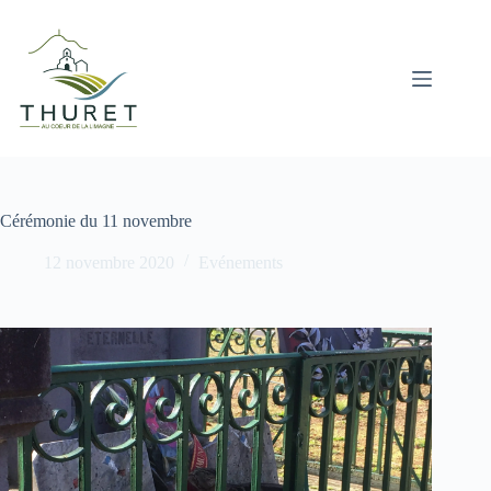
Passer
au
contenu
Cérémonie du 11 novembre
12 novembre 2020
Evénements