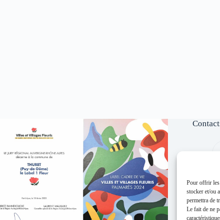
Contact
Pour offrir le
stocker et/ou 
permettra de t
Le fait de ne 
caractéristique