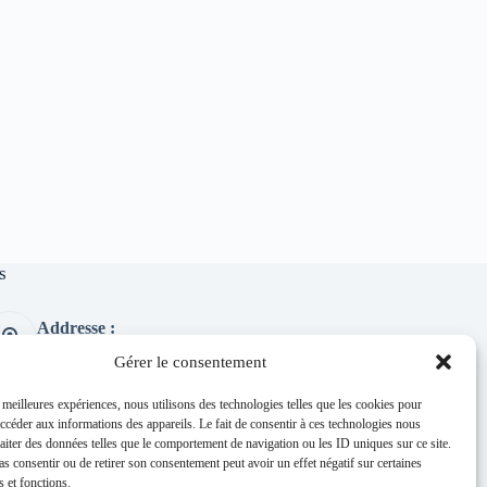
s
Addresse :
1 place de l'église 63260 Thuret
Gérer le consentement
Phone:
04 73 97 91 58
s meilleures expériences, nous utilisons des technologies telles que les cookies pour
accéder aux informations des appareils. Le fait de consentir à ces technologies nous
E-mail :
raiter des données telles que le comportement de navigation ou les ID uniques sur ce site.
mairie@thuret.fr
pas consentir ou de retirer son consentement peut avoir un effet négatif sur certaines
Permanences :
s et fonctions.