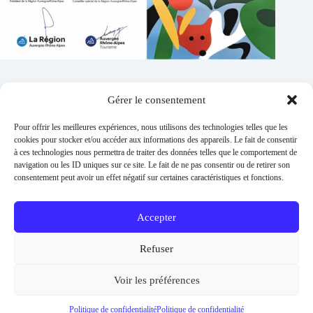
Gérer le consentement
Contacts
Pour offrir les meilleures expériences, nous utilisons des technologies telles que les
Addresse :
cookies pour stocker et/ou accéder aux informations des appareils. Le fait de consentir
1 place de l'église 63260 Thuret
à ces technologies nous permettra de traiter des données telles que le comportement de
navigation ou les ID uniques sur ce site. Le fait de ne pas consentir ou de retirer son
Phone:
consentement peut avoir un effet négatif sur certaines caractéristiques et fonctions.
04 73 97 91 58
E-mail :
mairie@thuret.fr
Accepter
Permanences :
Lundi et jeudi 13h30 - 17h30 / Mardi et
Refuser
Mercredi 8h30 - 11h30 / En dehors sur RDV
Urgences
Voir les préférences
06 26 56 04 57
Copyright © 2026 -
Mentions légales
-
Politique de
Politique de confidentialité
Politique de confidentialité