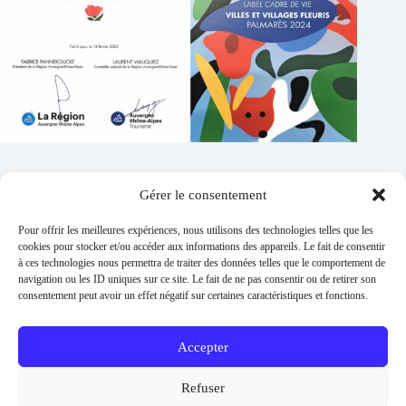
Gérer le consentement
Contacts
Pour offrir les meilleures expériences, nous utilisons des technologies telles que les
Addresse :
cookies pour stocker et/ou accéder aux informations des appareils. Le fait de consentir
1 place de l'église 63260 Thuret
à ces technologies nous permettra de traiter des données telles que le comportement de
navigation ou les ID uniques sur ce site. Le fait de ne pas consentir ou de retirer son
Phone:
consentement peut avoir un effet négatif sur certaines caractéristiques et fonctions.
04 73 97 91 58
E-mail :
mairie@thuret.fr
Accepter
Permanences :
Lundi et jeudi 13h30 - 17h30 / Mardi et
Refuser
Mercredi 8h30 - 11h30 / En dehors sur RDV