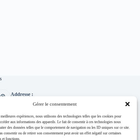
s
Addresse :
1 place de l'église 63260 Thuret
Gérer le consentement
Phone:
04 73 97 91 58
s meilleures expériences, nous utilisons des technologies telles que les cookies pour
accéder aux informations des appareils. Le fait de consentir à ces technologies nous
E-mail :
raiter des données telles que le comportement de navigation ou les ID uniques sur ce site.
mairie@thuret.fr
pas consentir ou de retirer son consentement peut avoir un effet négatif sur certaines
Permanences :
s et fonctions.