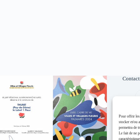
Contact
Pour offrir le
stocker et/ou 
permettra de t
Le fait de ne 
caractéristique