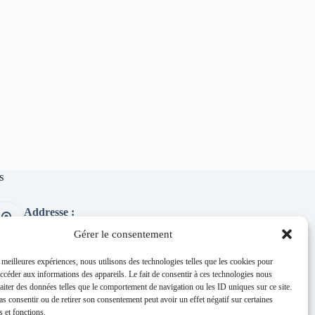
s
Addresse :
1 place de l'église 63260 Thuret
Gérer le consentement
Phone:
04 73 97 91 58
s meilleures expériences, nous utilisons des technologies telles que les cookies pour
accéder aux informations des appareils. Le fait de consentir à ces technologies nous
E-mail :
raiter des données telles que le comportement de navigation ou les ID uniques sur ce site.
mairie@thuret.fr
pas consentir ou de retirer son consentement peut avoir un effet négatif sur certaines
Permanences :
s et fonctions.