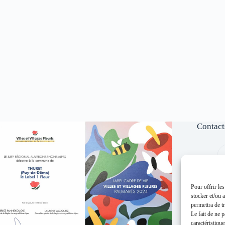
Contact
Pour offrir le
stocker et/ou 
permettra de t
Le fait de ne 
caractéristique