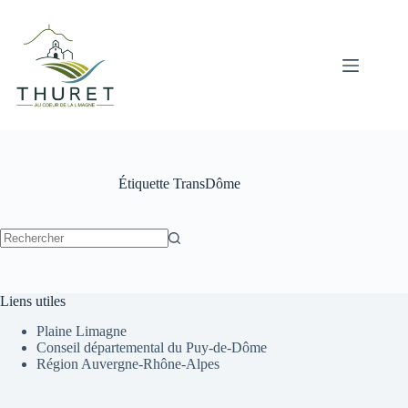
Passer
au
contenu
Étiquette
TransDôme
Aucun
résultat
Liens utiles
Plaine Limagne
Conseil départemental du Puy-de-Dôme
Région Auvergne-Rhône-Alpes