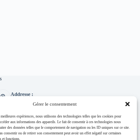
s
Addresse :
1 place de l'église 63260 Thuret
Gérer le consentement
Phone:
04 73 97 91 58
s meilleures expériences, nous utilisons des technologies telles que les cookies pour
accéder aux informations des appareils. Le fait de consentir à ces technologies nous
E-mail :
raiter des données telles que le comportement de navigation ou les ID uniques sur ce site.
mairie@thuret.fr
pas consentir ou de retirer son consentement peut avoir un effet négatif sur certaines
Permanences :
s et fonctions.