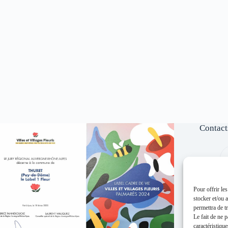
Contact
Pour offrir le
stocker et/ou 
permettra de t
Le fait de ne 
caractéristique