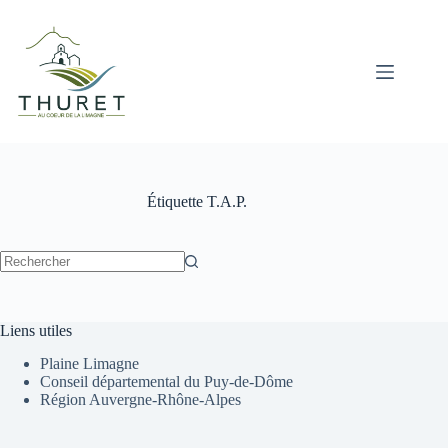
Passer
au
contenu
Étiquette
T.A.P.
Aucun
résultat
Liens utiles
Plaine Limagne
Conseil départemental du Puy-de-Dôme
Région Auvergne-Rhône-Alpes