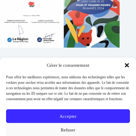
Gérer le consentement
Contacts
Pour offrir les meilleures expériences, nous utilisons des technologies telles que les
Addresse :
cookies pour stocker et/ou accéder aux informations des appareils. Le fait de consentir
1 place de l'église 63260 Thuret
à ces technologies nous permettra de traiter des données telles que le comportement de
navigation ou les ID uniques sur ce site. Le fait de ne pas consentir ou de retirer son
Phone:
consentement peut avoir un effet négatif sur certaines caractéristiques et fonctions.
04 73 97 91 58
E-mail :
mairie@thuret.fr
Accepter
Permanences :
Lundi et jeudi 13h30 - 17h30 / Mardi et
Refuser
Mercredi 8h30 - 11h30 / En dehors sur RDV