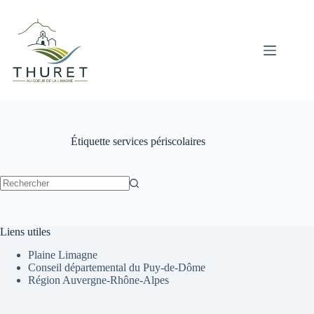
Passer
au
contenu
Étiquette
services périscolaires
Aucun
résultat
Liens utiles
Plaine Limagne
Conseil départemental du Puy-de-Dôme
Région Auvergne-Rhône-Alpes