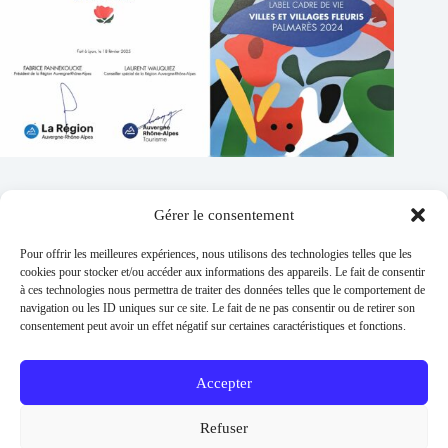
Gérer le consentement
Contacts
Pour offrir les meilleures expériences, nous utilisons des technologies telles que les
Addresse :
cookies pour stocker et/ou accéder aux informations des appareils. Le fait de consentir
1 place de l'église 63260 Thuret
à ces technologies nous permettra de traiter des données telles que le comportement de
navigation ou les ID uniques sur ce site. Le fait de ne pas consentir ou de retirer son
Phone:
consentement peut avoir un effet négatif sur certaines caractéristiques et fonctions.
04 73 97 91 58
E-mail :
mairie@thuret.fr
Accepter
Permanences :
Lundi et jeudi 13h30 - 17h30 / Mardi et
Refuser
Mercredi 8h30 - 11h30 / En dehors sur RDV