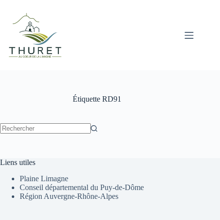
Passer
au
contenu
Étiquette
RD91
Aucun
résultat
Liens utiles
Plaine Limagne
Conseil départemental du Puy-de-Dôme
Région Auvergne-Rhône-Alpes