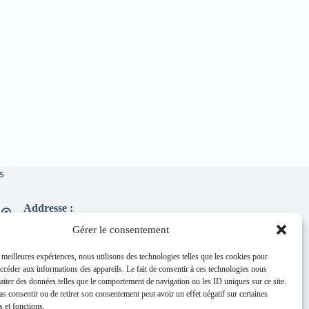
s
Addresse :
1 place de l'église 63260 Thuret
Gérer le consentement
Phone:
04 73 97 91 58
s meilleures expériences, nous utilisons des technologies telles que les cookies pour
accéder aux informations des appareils. Le fait de consentir à ces technologies nous
E-mail :
raiter des données telles que le comportement de navigation ou les ID uniques sur ce site.
mairie@thuret.fr
pas consentir ou de retirer son consentement peut avoir un effet négatif sur certaines
Permanences :
s et fonctions.