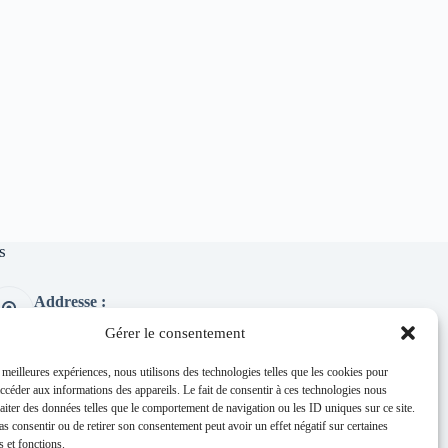
s
Addresse :
1 place de l'église 63260 Thuret
Gérer le consentement
Phone:
04 73 97 91 58
s meilleures expériences, nous utilisons des technologies telles que les cookies pour
accéder aux informations des appareils. Le fait de consentir à ces technologies nous
E-mail :
raiter des données telles que le comportement de navigation ou les ID uniques sur ce site.
mairie@thuret.fr
pas consentir ou de retirer son consentement peut avoir un effet négatif sur certaines
Permanences :
s et fonctions.