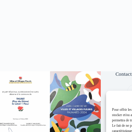
Contact
Pour offrir le
stocker et/ou 
permettra de t
Le fait de ne 
caractéristique