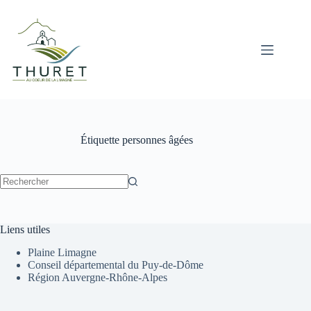
Passer
au
contenu
Étiquette
personnes âgées
Aucun
résultat
Liens utiles
Plaine Limagne
Conseil départemental du Puy-de-Dôme
Région Auvergne-Rhône-Alpes