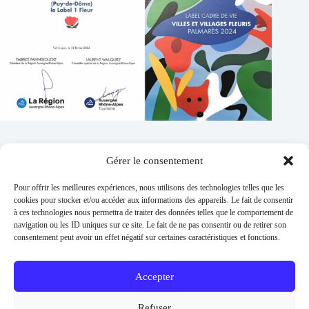
Gérer le consentement
Contacts
Pour offrir les meilleures expériences, nous utilisons des technologies telles que les
Addresse :
cookies pour stocker et/ou accéder aux informations des appareils. Le fait de consentir
1 place de l'église 63260 Thuret
à ces technologies nous permettra de traiter des données telles que le comportement de
navigation ou les ID uniques sur ce site. Le fait de ne pas consentir ou de retirer son
Phone:
consentement peut avoir un effet négatif sur certaines caractéristiques et fonctions.
04 73 97 91 58
E-mail :
mairie@thuret.fr
Accepter
Permanences :
Lundi et jeudi 13h30 - 17h30 / Mardi et
Refuser