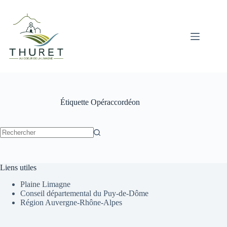
Passer
au
contenu
Étiquette
Opéraccordéon
Aucun
résultat
Liens utiles
Plaine Limagne
Conseil départemental du Puy-de-Dôme
Région Auvergne-Rhône-Alpes