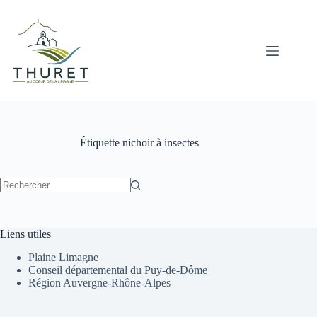
Passer
au
contenu
Étiquette
nichoir à insectes
Aucun
résultat
Liens utiles
Plaine Limagne
Conseil départemental du Puy-de-Dôme
Région Auvergne-Rhône-Alpes