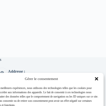
s
Addresse :
1 place de l'église 63260 Thuret
Gérer le consentement
Phone:
04 73 97 91 58
s meilleures expériences, nous utilisons des technologies telles que les cookies pour
accéder aux informations des appareils. Le fait de consentir à ces technologies nous
E-mail :
raiter des données telles que le comportement de navigation ou les ID uniques sur ce site.
mairie@thuret.fr
pas consentir ou de retirer son consentement peut avoir un effet négatif sur certaines
Permanences :
s et fonctions.