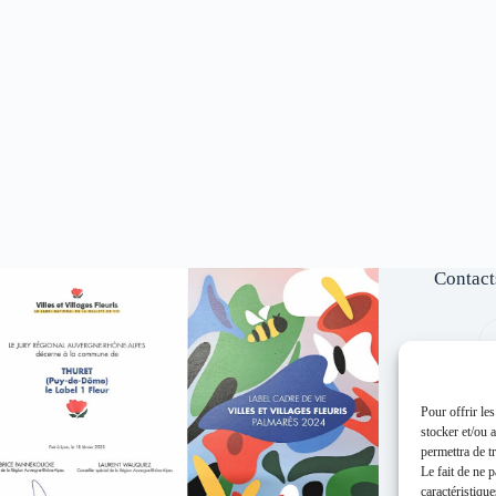
Contact
Pour offrir le
stocker et/ou 
permettra de t
Le fait de ne 
caractéristique