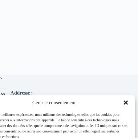
s
Addresse :
1 place de l'église 63260 Thuret
Gérer le consentement
Phone:
04 73 97 91 58
s meilleures expériences, nous utilisons des technologies telles que les cookies pour
accéder aux informations des appareils. Le fait de consentir à ces technologies nous
E-mail :
raiter des données telles que le comportement de navigation ou les ID uniques sur ce site.
mairie@thuret.fr
pas consentir ou de retirer son consentement peut avoir un effet négatif sur certaines
Permanences :
s et fonctions.