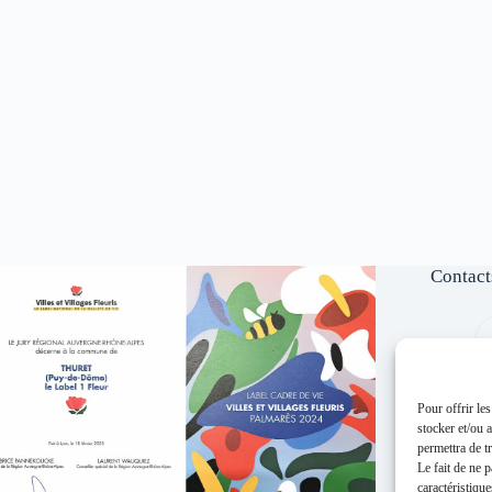
Contact
Pour offrir le
stocker et/ou 
permettra de t
Le fait de ne 
caractéristique