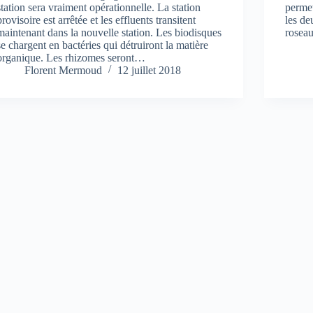
station sera vraiment opérationnelle. La station
permet
provisoire est arrêtée et les effluents transitent
les de
maintenant dans la nouvelle station. Les biodisques
rosea
se chargent en bactéries qui détruiront la matière
organique. Les rhizomes seront…
Florent Mermoud
12 juillet 2018