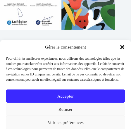
Gérer le consentement
Contacts
Pour offrir les meilleures expériences, nous utilisons des technologies telles que les
Addresse :
cookies pour stocker et/ou accéder aux informations des appareils. Le fait de consentir
1 place de l'église 63260 Thuret
à ces technologies nous permettra de traiter des données telles que le comportement de
navigation ou les ID uniques sur ce site. Le fait de ne pas consentir ou de retirer son
Phone:
consentement peut avoir un effet négatif sur certaines caractéristiques et fonctions.
04 73 97 91 58
E-mail :
mairie@thuret.fr
Accepter
Permanences :
Lundi et jeudi 13h30 - 17h30 / Mardi et
Refuser
Mercredi 8h30 - 11h30 / En dehors sur RDV
Urgences
Voir les préférences
06 26 56 04 57