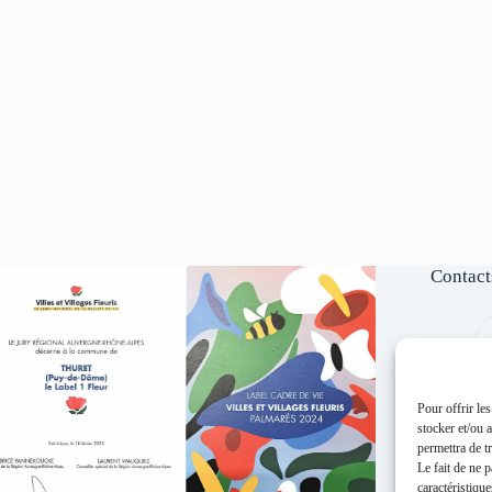
Contact
Pour offrir le
stocker et/ou 
permettra de t
Le fait de ne 
caractéristique