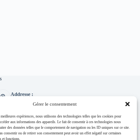
s
Addresse :
1 place de l'église 63260 Thuret
Gérer le consentement
Phone:
04 73 97 91 58
s meilleures expériences, nous utilisons des technologies telles que les cookies pour
accéder aux informations des appareils. Le fait de consentir à ces technologies nous
E-mail :
raiter des données telles que le comportement de navigation ou les ID uniques sur ce site.
mairie@thuret.fr
pas consentir ou de retirer son consentement peut avoir un effet négatif sur certaines
Permanences :
s et fonctions.