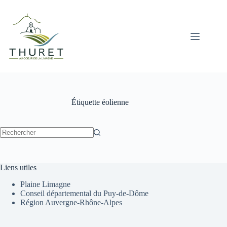
Passer
au
contenu
Étiquette
éolienne
Aucun
résultat
Liens utiles
Plaine Limagne
Conseil départemental du Puy-de-Dôme
Région Auvergne-Rhône-Alpes