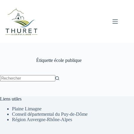
Passer
au
contenu
Étiquette
école publique
Aucun
résultat
Liens utiles
Plaine Limagne
Conseil départemental du Puy-de-Dôme
Région Auvergne-Rhône-Alpes