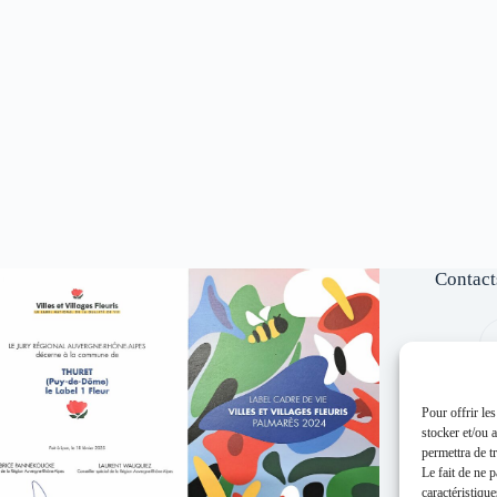
Contact
Pour offrir le
stocker et/ou 
permettra de t
Le fait de ne 
caractéristique