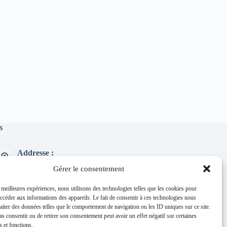
s
Addresse :
1 place de l'église 63260 Thuret
Gérer le consentement
Phone:
04 73 97 91 58
s meilleures expériences, nous utilisons des technologies telles que les cookies pour
accéder aux informations des appareils. Le fait de consentir à ces technologies nous
E-mail :
raiter des données telles que le comportement de navigation ou les ID uniques sur ce site.
mairie@thuret.fr
pas consentir ou de retirer son consentement peut avoir un effet négatif sur certaines
Permanences :
s et fonctions.