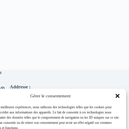
s
Addresse :
1 place de l'église 63260 Thuret
Gérer le consentement
Phone:
04 73 97 91 58
s meilleures expériences, nous utilisons des technologies telles que les cookies pour
accéder aux informations des appareils. Le fait de consentir à ces technologies nous
E-mail :
raiter des données telles que le comportement de navigation ou les ID uniques sur ce site.
mairie@thuret.fr
pas consentir ou de retirer son consentement peut avoir un effet négatif sur certaines
Permanences :
s et fonctions.