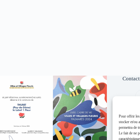
Contact
Pour offrir le
stocker et/ou 
permettra de t
Le fait de ne 
caractéristique