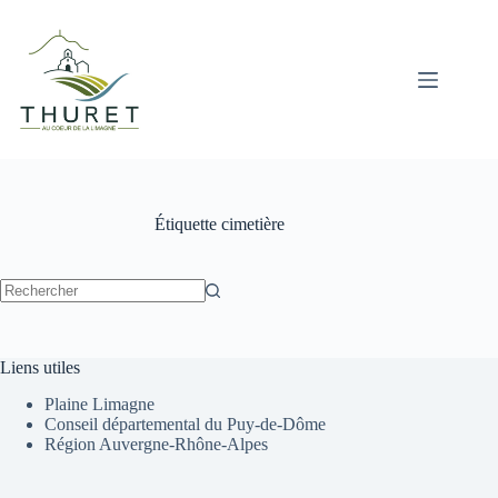
Passer
au
contenu
Étiquette
cimetière
Aucun
résultat
Liens utiles
Plaine Limagne
Conseil départemental du Puy-de-Dôme
Région Auvergne-Rhône-Alpes