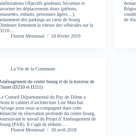
améliorations Objectifs généraux Sécuriser et
deman
favoriser les déplacements doux (piétons,
Région
poussettes, enfants, personnes âgées…),
condit
notamment des parkings au cœur de bourg
de réa
Diminuer fortement la vitesse des véhicules sur la
D210…
Florent Mermoud
18 février 2019
La Vie de la Commune
Aménagement du centre bourg et de la traverse de
Thuret (D210 et D211)
Le Conseil Départemental du Puy de Dôme a
choisi le cabinet d’architecture Lise Marchal
Paysage pour nous accompagner dans cette
démarche de rénovation profonde du centre bourg,
poursuivant le travail du Projet d’Aménagement de
Bourg (PAB). Il s’agit de réduire…
Florent Mermoud
30 avril 2018