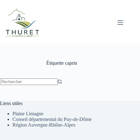
Passer
au
contenu
Étiquette
caprin
Aucun
résultat
Liens utiles
Plaine Limagne
Conseil départemental du Puy-de-Dôme
Région Auvergne-Rhône-Alpes