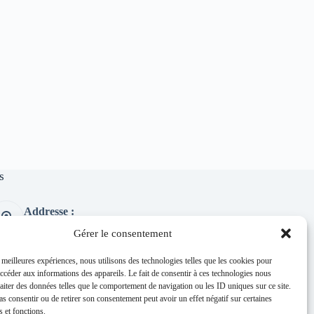
s
Addresse :
1 place de l'église 63260 Thuret
Gérer le consentement
Phone:
04 73 97 91 58
s meilleures expériences, nous utilisons des technologies telles que les cookies pour
accéder aux informations des appareils. Le fait de consentir à ces technologies nous
E-mail :
raiter des données telles que le comportement de navigation ou les ID uniques sur ce site.
mairie@thuret.fr
pas consentir ou de retirer son consentement peut avoir un effet négatif sur certaines
Permanences :
s et fonctions.