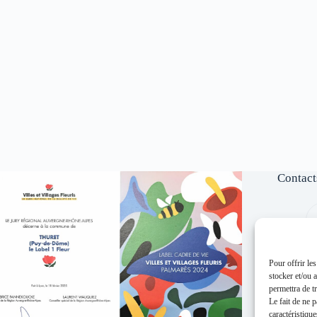
Contact
Pour offrir le
stocker et/ou 
permettra de t
Le fait de ne 
caractéristique