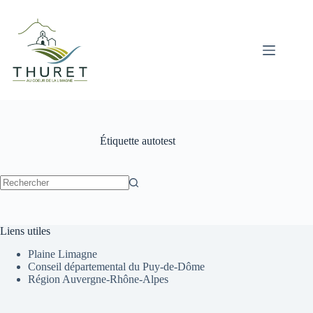
Passer
au
contenu
Étiquette
autotest
Aucun
résultat
Liens utiles
Plaine Limagne
Conseil départemental du Puy-de-Dôme
Région Auvergne-Rhône-Alpes