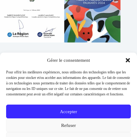
Gérer le consentement
Contacts
Pour offrir les meilleures expériences, nous utilisons des technologies telles que les
Addresse :
cookies pour stocker et/ou accéder aux informations des appareils. Le fait de consentir
1 place de l'église 63260 Thuret
à ces technologies nous permettra de traiter des données telles que le comportement de
navigation ou les ID uniques sur ce site. Le fait de ne pas consentir ou de retirer son
Phone:
consentement peut avoir un effet négatif sur certaines caractéristiques et fonctions.
04 73 97 91 58
E-mail :
mairie@thuret.fr
Accepter
Permanences :
Lundi et jeudi 13h30 - 17h30 / Mardi et
Refuser
Mercredi 8h30 - 11h30 / En dehors sur RDV