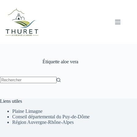
Passer
au
contenu
Étiquette
aloe vera
Aucun
résultat
Liens utiles
Plaine Limagne
Conseil départemental du Puy-de-Dôme
Région Auvergne-Rhône-Alpes