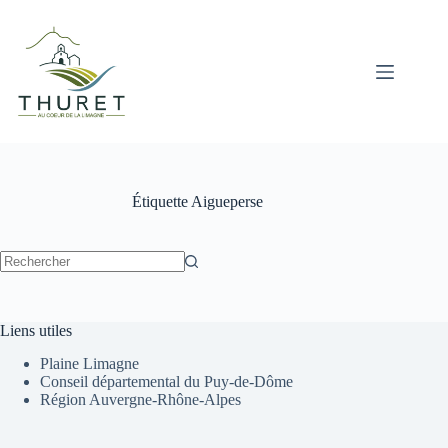
Passer
au
contenu
Étiquette
Aigueperse
Aucun
résultat
Liens utiles
Plaine Limagne
Conseil départemental du Puy-de-Dôme
Région Auvergne-Rhône-Alpes