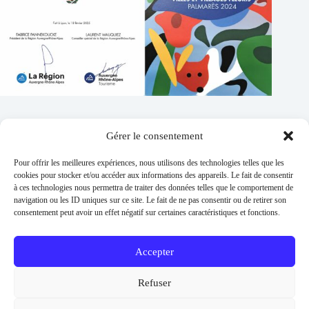
Gérer le consentement
Contacts
Pour offrir les meilleures expériences, nous utilisons des technologies telles que les
Addresse :
cookies pour stocker et/ou accéder aux informations des appareils. Le fait de consentir
1 place de l'église 63260 Thuret
à ces technologies nous permettra de traiter des données telles que le comportement de
navigation ou les ID uniques sur ce site. Le fait de ne pas consentir ou de retirer son
Phone:
consentement peut avoir un effet négatif sur certaines caractéristiques et fonctions.
04 73 97 91 58
E-mail :
mairie@thuret.fr
Accepter
Permanences :
Lundi et jeudi 13h30 - 17h30 / Mardi et
Refuser
Mercredi 8h30 - 11h30 / En dehors sur RDV