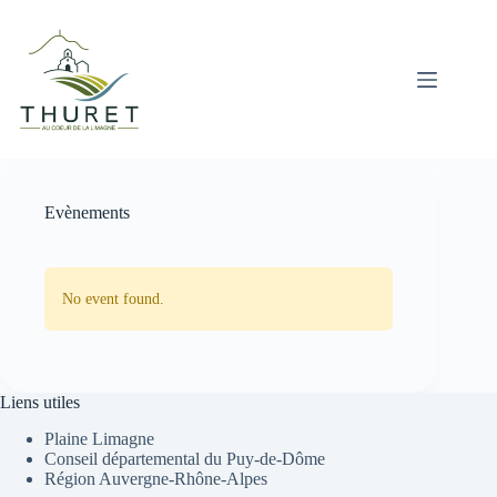
Passer
au
contenu
Evènements
No event found.
Liens utiles
Plaine Limagne
Conseil départemental du Puy-de-Dôme
Région Auvergne-Rhône-Alpes